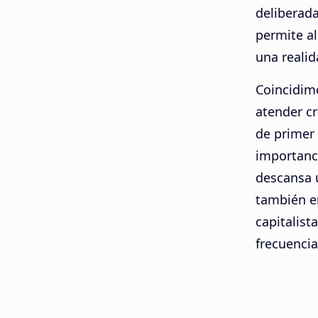
deliberada
permite al
una reali
Coincidim
atender cr
de primer 
importanc
descansa ú
también e
capitalist
frecuencia