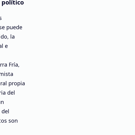
político
s
se puede
ido, la
al e
ra Fría,
rmista
ral propia
ria del
un
 del
tos son