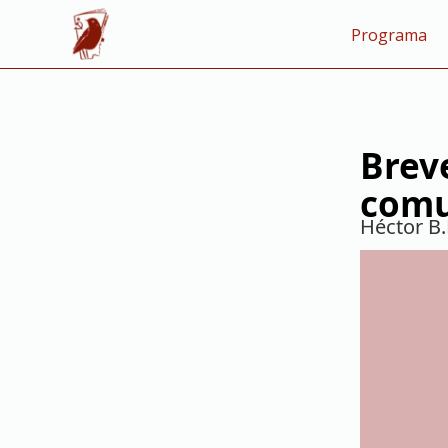
Ir
Navegación
Programa
al
de
contenido
entradas
Brev
comu
Héctor B