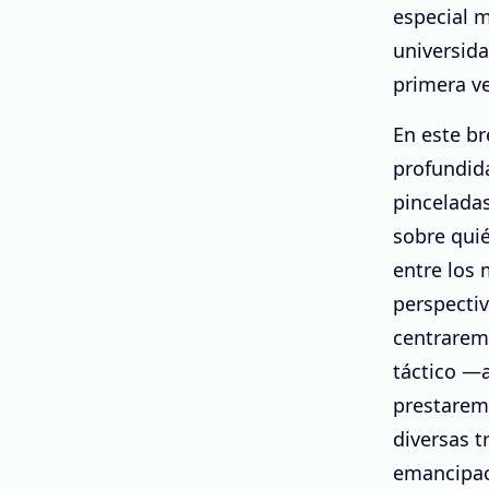
especial 
universid
primera v
En este br
profundida
pincelada
sobre quié
entre los
perspecti
centrarem
táctico —
prestarem
diversas t
emancipac