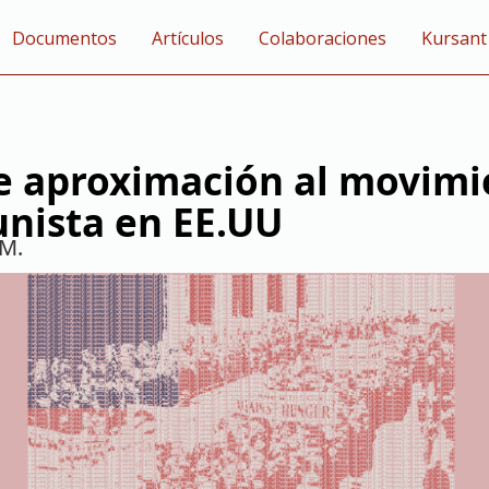
Documentos
Artículos
Colaboraciones
Kursant
e aproximación al movimi
nista en EE.UU
.M.