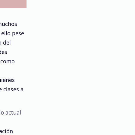
 muchos
 ello pese
a del
des
, como
uienes
e clases a
do actual
ación