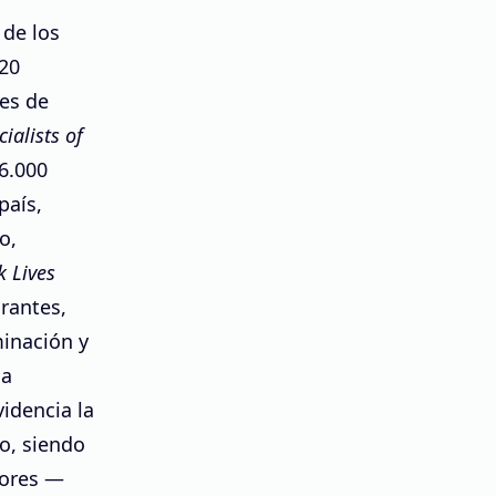
 de los
020
nes de
ialists of
6.000
país,
o,
k Lives
grantes,
minación y
la
idencia la
so, siendo
dores —