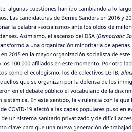
te, algunas cuestiones han ido cambiando a lo largo
os. Las candidaturas de Bernie Sanders en 2016 y 2
onar la palabra «socialismo» ante los oídos de millo
denses. Asimismo, el ascenso del DSA (
Democratic Soc
transformó a una organización minoritaria de apenas 
n 2015 en la mayor organización socialista de este 
los 100.000 afiliados en este momento. Por otro lad
os como el ecologismo, los de colectivos LGTB,
Blac
aquellos que se organizan por la defensa de los inmi
eron en el debate público el vocabulario de la discri
n sistémica. En este sentido, la virulencia con la que 
de COVID-19 afectó a las capas populares puso en ev
 de un sistema sanitario privatizado y de difícil acce
o clave para que una nueva generación de trabaja