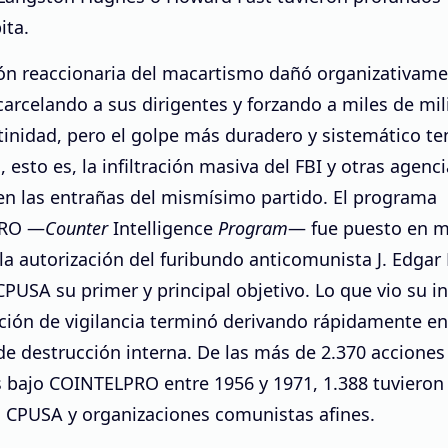
ita.
ión reaccionaria del macartismo dañó organizativame
rcelando a sus dirigentes y forzando a miles de mil
tinidad, pero el golpe más duradero y sistemático te
, esto es, la infiltración masiva del FBI y otras agenc
en las entrañas del mismísimo partido. El programa
PRO —
Counter
Intelligence
Program
— fue puesto en m
la autorización del furibundo anticomunista J. Edgar
CPUSA su primer y principal objetivo. Lo que vio su i
ción de vigilancia terminó derivando rápidamente e
e destrucción interna. De las más de 2.370 acciones
 bajo COINTELPRO entre 1956 y 1971, 1.388 tuviero
l CPUSA y organizaciones comunistas afines.