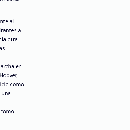
nte al
itantes a
nía otra
ias
archa en
 Hoover,
nicio como
n una
n como