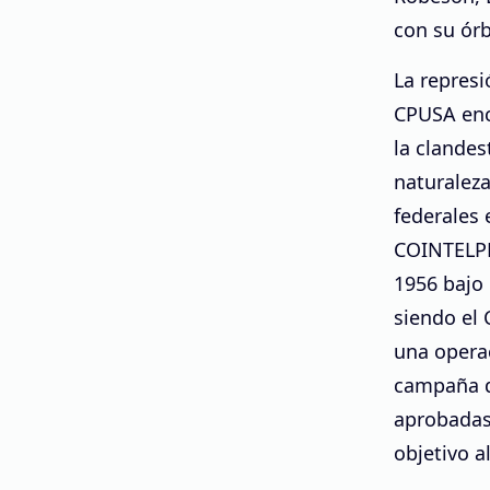
con su órb
La repres
CPUSA enca
la clandes
naturaleza
federales 
COINTEL
1956 bajo 
siendo el 
una opera
campaña d
aprobadas
objetivo a