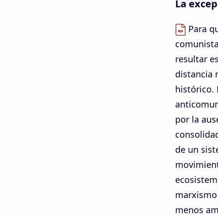
La excep
Para qu
comunista
resultar e
distancia 
histórico
anticomun
por la aus
consolidad
de un sist
movimient
ecosistema
marxismo 
menos amb