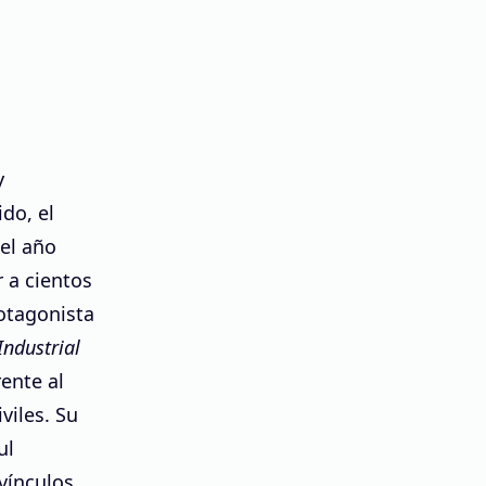
y
do, el
el año
r a cientos
rotagonista
Industrial
rente al
viles. Su
ul
vínculos