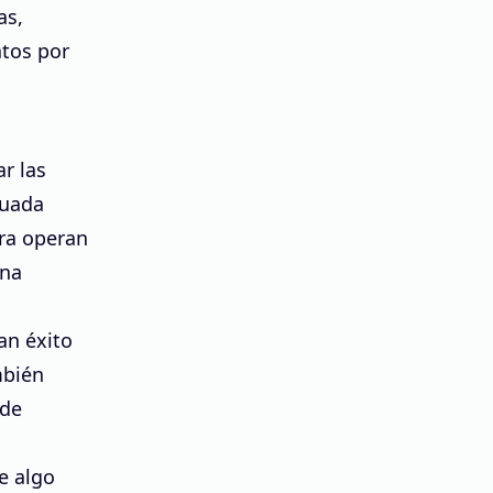
as,
atos por
r las
cuada
ura operan
una
an éxito
mbién
sde
e algo