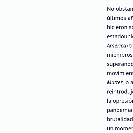
No obstan
últimos añ
hicieron s
estadouni
America
) 
miembros e
superando 
movimient
Matter
, o 
reintroduj
la opresió
pandemia 
brutalidad
un moment