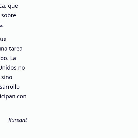
ca, que
o sobre
s.
que
una tarea
obo. La
Unidos no
 sino
sarrollo
icipan con
Kursant