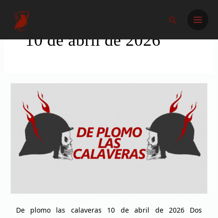
Ir
Main
al
Buscar
Men
contenido
10 de abril de 2026
De
plomo
las
calaveras
De plomo las calaveras 10 de abril de 2026 Dos