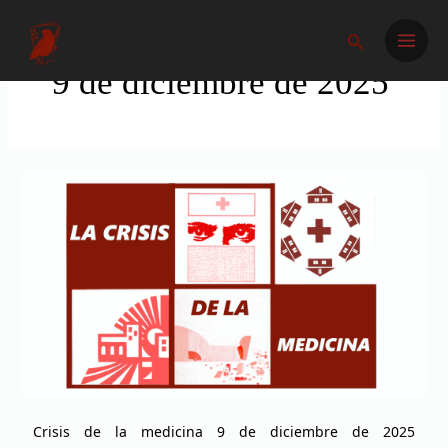
Ir
Main
al
Buscar
Men
contenido
9 de diciembre de 2025
Crisis
de
la
medicina
Crisis de la medicina 9 de diciembre de 2025